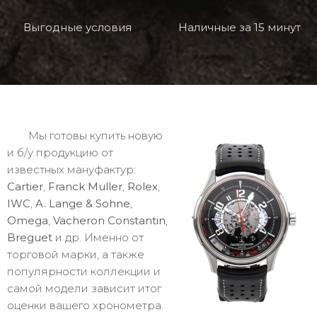
Выгодные условия
Наличные за 15 минут
Мы готовы купить новую
и б/у продукцию от
известных мануфактур:
Cartier
,
Franck Muller
,
Rolex
,
IWC
,
A. Lange & Sohne
,
Omega
,
Vacheron Constantin
,
Breguet
и др. Именно от
торговой марки, а также
популярности коллекции и
самой модели зависит итог
оценки вашего хронометра.